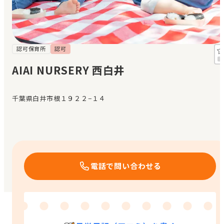
見学日記
メッセージ
認可保育所
認可
AIAI NURSERY 西白井
おすすめの園
千葉県白井市根１９２２−１４
エンクルの特徴と活用方法
コラム
お知らせ
電話で問い合わせる