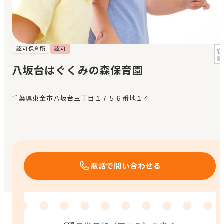
見学日記
メッセージ
認可保育所
認可
八坂台はぐくみの森保育園
おすすめの園
千葉県東金市八坂台三丁目１７５６番地１４
エンクルの特徴と活用方法
コラム
お知らせ
電話で問い合わせる