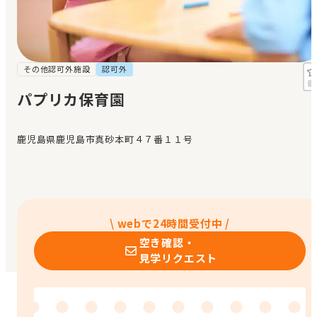
見学日記
メッセージ
その他認可外施設
認可外
パプリカ保育園
おすすめの園
鹿児島県鹿児島市真砂本町４７番１１号
エンクルの特徴と活用方法
コラム
お知らせ
\ webで24時間受付中 /
空き確認・
見学リクエスト