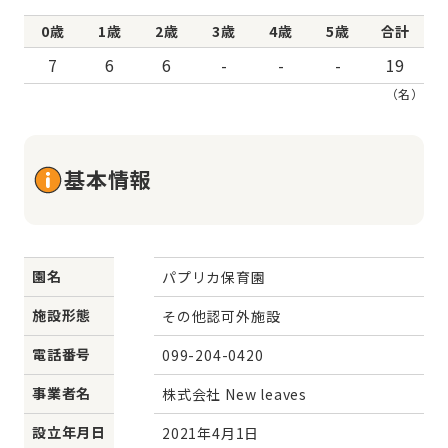
0歳
1歳
2歳
3歳
4歳
5歳
合計
7
6
6
-
-
-
19
（名）
基本情報
園名
パプリカ保育園
施設形態
その他認可外施設
電話番号
099-204-0420
事業者名
株式会社 New leaves
設立年月日
2021年4月1日