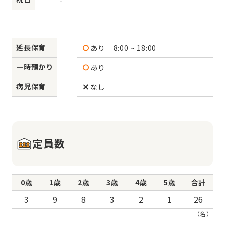
延長保育
あり
8:00 ~ 18:00
一時預かり
あり
病児保育
なし
定員数
0歳
1歳
2歳
3歳
4歳
5歳
合計
3
9
8
3
2
1
26
（名）