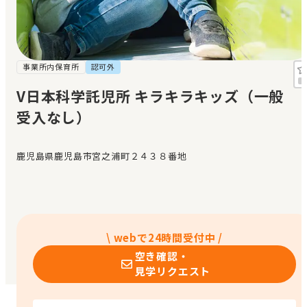
見学日記
メッセージ
事業所内保育所
認可外
V日本科学託児所 キラキラキッズ（一般
おすすめの園
受入なし）
エンクルの特徴と活用方法
コラム
鹿児島県鹿児島市宮之浦町２４３８番地
お知らせ
\ webで24時間受付中 /
空き確認・
見学リクエスト