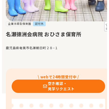
見学日記
メッセージ
企業主導型保育園
認可外
名瀬徳洲会病院 おひさま保育所
おすすめの園
鹿児島県奄美市名瀬朝日町２８−１
エンクルの特徴と活用方法
コラム
お知らせ
\ webで24時間受付中 /
空き確認・
見学リクエスト