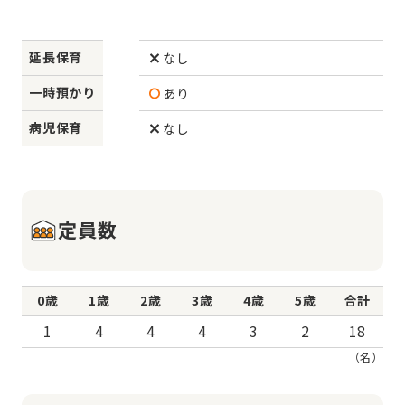
延長保育
なし
一時預かり
あり
病児保育
なし
定員数
0歳
1歳
2歳
3歳
4歳
5歳
合計
1
4
4
4
3
2
18
（名）