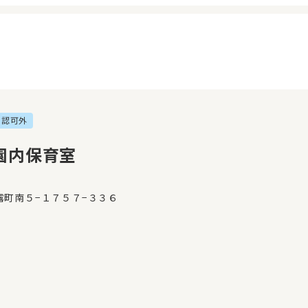
認可外
イページ
見学日記
覧履歴
メッセージ
園内保育室
気に入り
おすすめの園
露町南５−１７５７−３３６