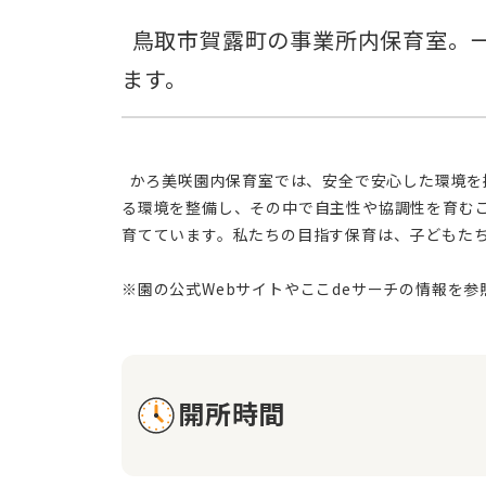
  鳥取市賀露町の事業所内保育室。一時預かり専門(1歳～5歳)。安心の環境と専門スタッフが、お子様を愛情深く見守り
  かろ美咲園内保育室では、安全で安心した環境を提供し、お子様一人ひとりの個性を尊重した保育を大切にしています。私たちは、子どもたちが自由に遊びながら学べ
る環境を整備し、その中で自主性や協調性を育む
育てています。私たちの目指す保育は、子どもた
開所時間