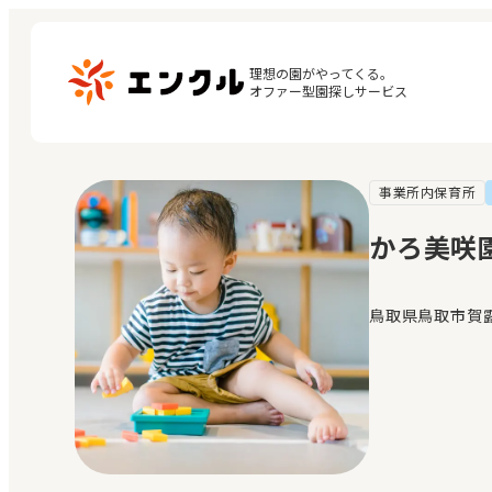
理想の園がやってくる。

オファー型園探しサービス
事業所内保育所
マ
保育園・幼稚園を探す
閲
かろ美咲
地図から探す
お
地域から探す
鳥取県鳥取市賀