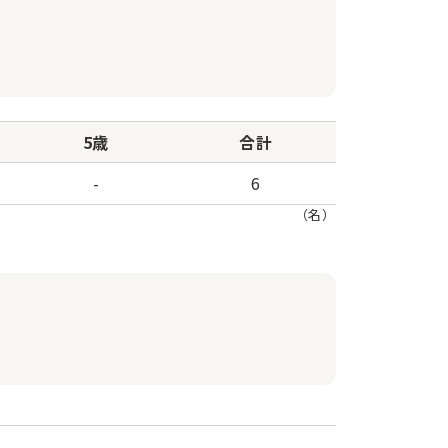
5歳
合計
-
6
（名）