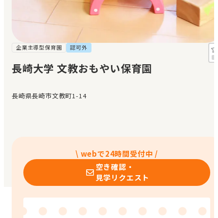
見学日記
メッセージ
企業主導型保育園
認可外
長崎大学 文教おもやい保育園
おすすめの園
長崎県長崎市文教町1-14
エンクルの特徴と活用方法
コラム
お知らせ
\ webで24時間受付中 /
空き確認・
見学リクエスト