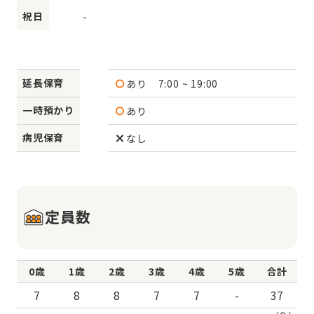
祝日
-
延長保育
あり
7:00 ~ 19:00
一時預かり
あり
病児保育
なし
定員数
0歳
1歳
2歳
3歳
4歳
5歳
合計
7
8
8
7
7
-
37