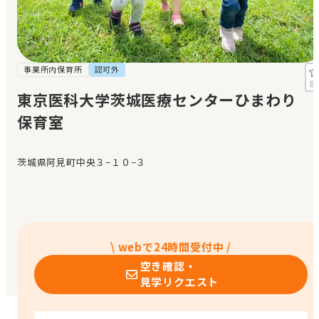
見学日記
メッセージ
事業所内保育所
認可外
東京医科大学茨城医療センターひまわり
おすすめの園
保育室
エンクルの特徴と活用方法
コラム
茨城県阿見町中央３−１０−３
お知らせ
\ webで24時間受付中 /
空き確認・
見学リクエスト