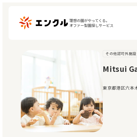
理想の園がやってくる。

オファー型園探しサービス
その他認可外施設
マ
保育園・幼稚園を探す
閲
Mitsui G
地図から探す
お
地域から探す
東京都港区六本木