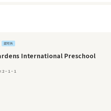
認可外
イページ
見学日記
覧履歴
メッセージ
ardens International Preschool
気に入り
おすすめの園
２−１−１