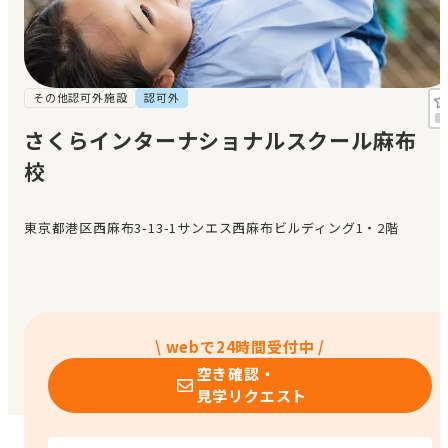
見学日記
メッセージ
その他認可外施設
認可外
さくらインターナショナルスクール麻布
おすすめの園
校
エンクルの特徴と活用方法
コラム
東京都港区西麻布3-13-1サンエス西麻布ビルディング1・2階
お知らせ
\ webで24時間受付中 /
空き確認・
見学リクエスト