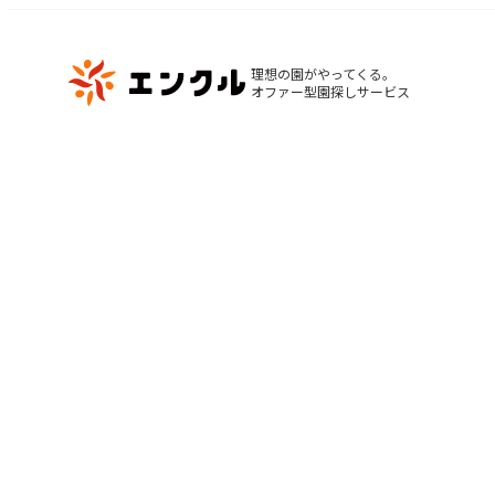
理想の園がやってくる。

オファー型園探しサービス
マ
保育園・幼稚園を探す
閲
地図から探す
お
地域から探す