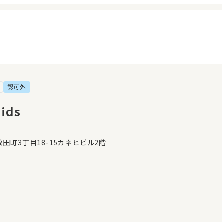
認可外
イページ
見学日記
覧履歴
メッセージ
ids
気に入り
おすすめの園
田町3丁目18-15カネヒビル2階