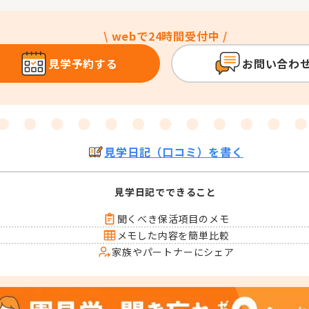
\ webで24時間受付中 /
見学予約する
お問い合わ
見学日記（口コミ）を書く
見学日記でできること
聞くべき保活項目のメモ
メモした内容を簡単比較
家族やパートナーにシェア