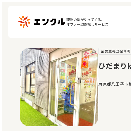
理想の園がやってくる。

オファー型園探しサービス
企業主導型保育園
マ
保育園・幼稚園を探す
閲
ひだまりk
地図から探す
お
地域から探す
東京都八王子市散