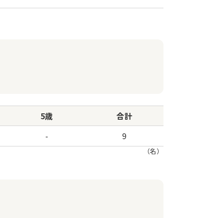
5歳
合計
-
9
（名）