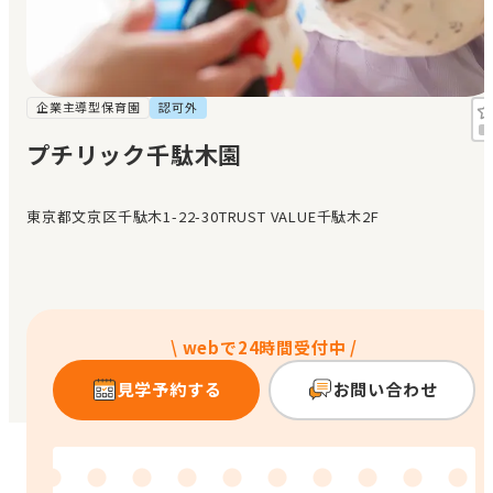
見学日記
メッセージ
企業主導型保育園
認可外
プチリック千駄木園
おすすめの園
東京都文京区千駄木1-22-30TRUST VALUE千駄木2F
エンクルの特徴と活用方法
コラム
お知らせ
\ webで24時間受付中 /
見学予約する
お問い合わせ