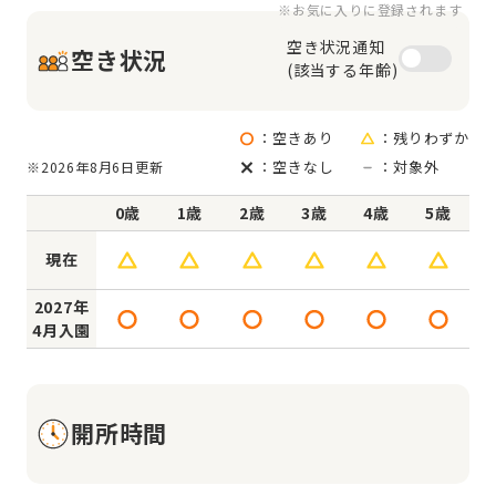
※お気に入りに登録されます
空き状況通知

空き状況
(該当する年齢)
：空きあり
：残りわずか
：空きなし
：対象外
※2026年8月6日更新
0歳
1歳
2歳
3歳
4歳
5歳
現在
2027年
4月入園
開所時間