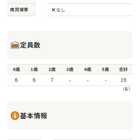
病児保育
なし
定員数
0歳
1歳
2歳
3歳
4歳
5歳
合計
6
6
7
-
-
-
19
（名）
基本情報