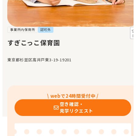
見学日記
メッセージ
事業所内保育所
認可外
すぎこっこ保育園
おすすめの園
東京都杉並区高井戸東3-19-19201
エンクルの特徴と活用方法
コラム
お知らせ
\ webで24時間受付中 /
空き確認・
見学リクエスト