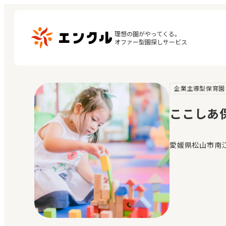
理想の園がやってくる。

オファー型園探しサービス
企業主導型保育園
マ
保育園・幼稚園を探す
閲
ここしあ
地図から探す
お
地域から探す
愛媛県松山市南江