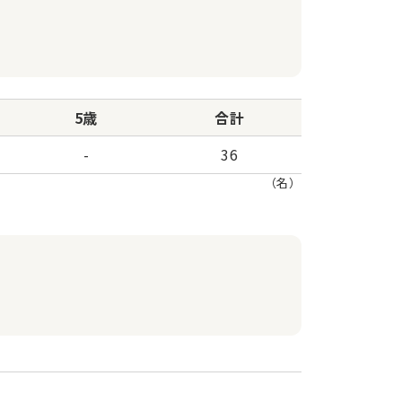
5歳
合計
-
36
（名）