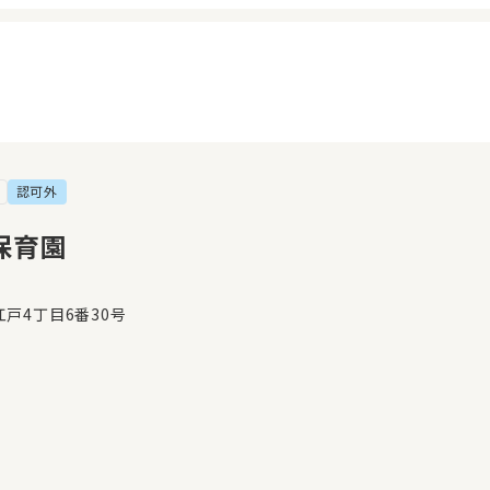
認可外
イページ
見学日記
覧履歴
メッセージ
保育園
気に入り
おすすめの園
戸4丁目6番30号