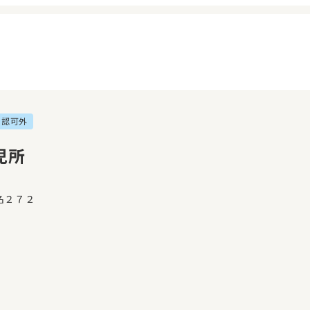
認可外
イページ
見学日記
覧履歴
メッセージ
児所
気に入り
おすすめの園
名２７２