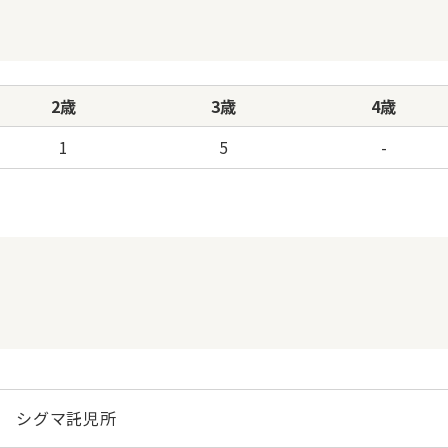
2歳
3歳
4歳
1
5
-
シグマ託児所