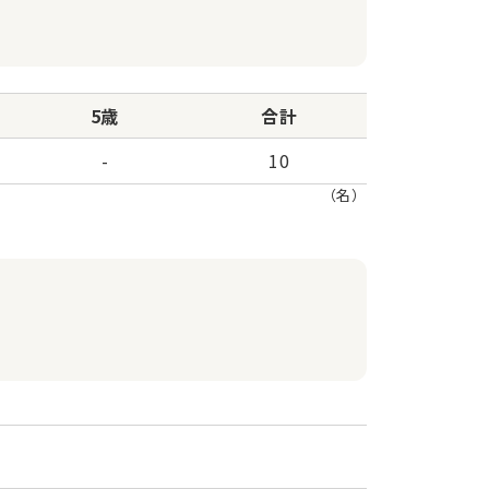
5歳
合計
-
10
（名）