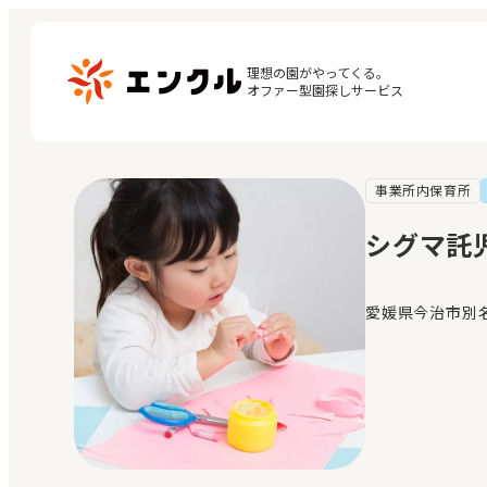
理想の園がやってくる。

オファー型園探しサービス
事業所内保育所
マ
保育園・幼稚園を探す
閲
シグマ託
地図から探す
お
地域から探す
愛媛県今治市別