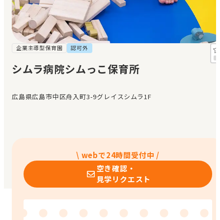
見学日記
メッセージ
企業主導型保育園
認可外
シムラ病院シムっこ保育所
おすすめの園
広島県広島市中区舟入町3-9グレイスシムラ1F
エンクルの特徴と活用方法
コラム
お知らせ
\ webで24時間受付中 /
空き確認・
見学リクエスト