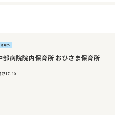
認可外
イページ
見学日記
覧履歴
メッセージ
中部病院院内保育所 おひさま保育所
気に入り
おすすめの園
野17-10