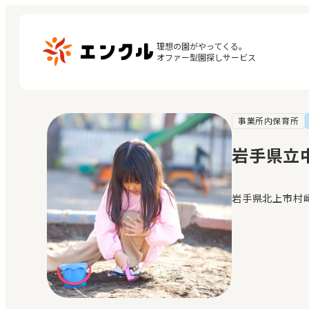
理想の園がやってくる。

オファー型園探しサービス
事業所内保育所
マ
保育園・幼稚園を探す
閲
岩手県立
地図から探す
お
地域から探す
岩手県北上市村崎