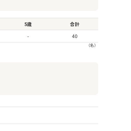
5歳
合計
-
40
（名）