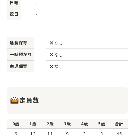
日曜
-
祝日
-
延長保育
なし
一時預かり
なし
病児保育
なし
定員数
0歳
1歳
2歳
3歳
4歳
5歳
合計
6
13
11
9
3
3
45