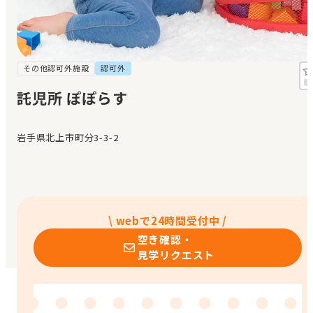
見学日記
メッセージ
その他認可外施設
認可外
託児所 ぽぽらす
おすすめの園
岩手県北上市町分3-3-2
エンクルの特徴と活用方法
コラム
お知らせ
\ webで24時間受付中 /
空き確認・
見学リクエスト