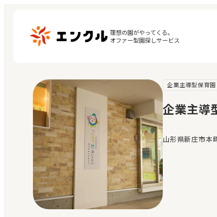
理想の園がやってくる。

オファー型園探しサービス
企業主導型保育園
マ
保育園・幼稚園を探す
閲
企業主導
地図から探す
お
地域から探す
山形県新庄市本