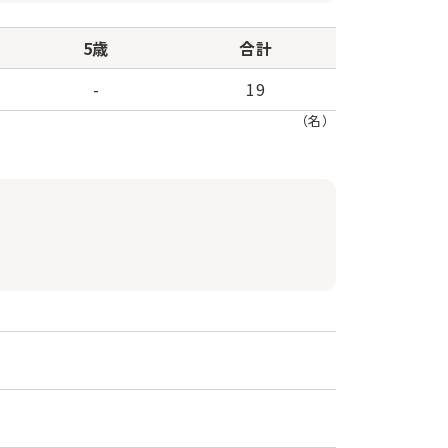
5歳
合計
-
19
（名）