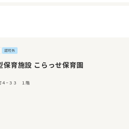
認可外
イページ
見学日記
覧履歴
メッセージ
型保育施設 こらっせ保育園
気に入り
おすすめの園
町４−３３　１階