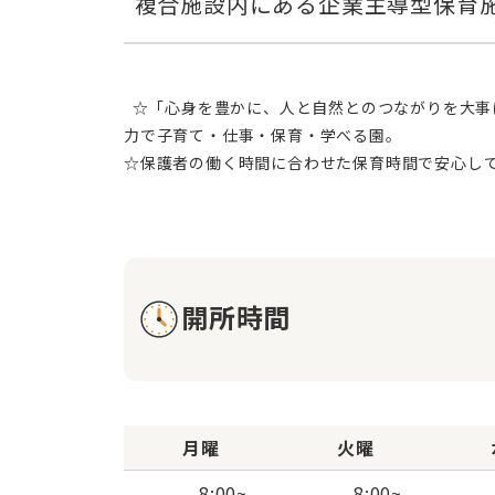
  ☆「心身を豊かに、人と自然とのつながりを大事にする子どもを育てる。」を保育理念に掲げ、保護者・保育者・企業・地域が連携し、一丸となって、楽しみながら全
力で子育て・仕事・保育・学べる園。
☆保護者の働く時間に合わせた保育時間で安心し
開所時間
月曜
火曜
8:00
~
8:00
~