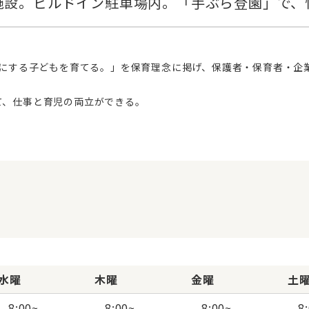
て、仕事と育児の両立ができる。
水曜
木曜
金曜
土
8:00
~
8:00
~
8:00
~
8