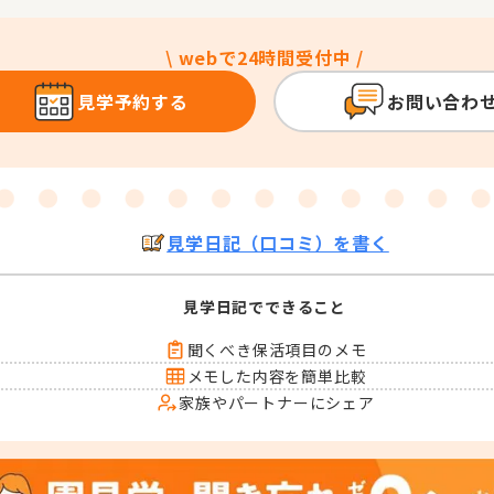
\ webで24時間受付中 /
見学予約する
お問い合わ
見学日記（口コミ）を書く
見学日記でできること
聞くべき保活項目のメモ
メモした内容を簡単比較
家族やパートナーにシェア