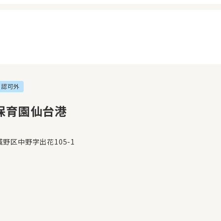
認可外
イページ
見学日記
覧履歴
メッセージ
保育園仙台港
気に入り
おすすめの園
野区中野字出花105-1