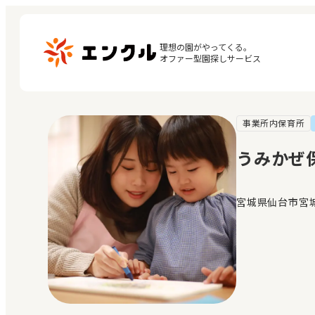
理想の園がやってくる。

オファー型園探しサービス
事業所内保育所
マ
保育園・幼稚園を探す
閲
うみかぜ
地図から探す
お
地域から探す
宮城県仙台市宮城