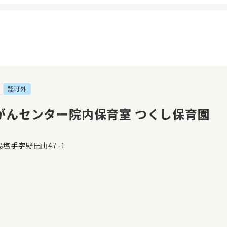
認可外
イページ
見学日記
覧履歴
メッセージ
がんセンター院内保育室 つくし保育園
気に入り
おすすめの園
塩手字野田山47-1