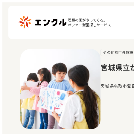
理想の園がやってくる。

オファー型園探しサービス
その他認可外施設
マ
保育園・幼稚園を探す
閲
宮城県立
地図から探す
お
地域から探す
宮城県名取市愛島