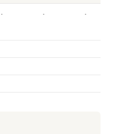
-
-
-