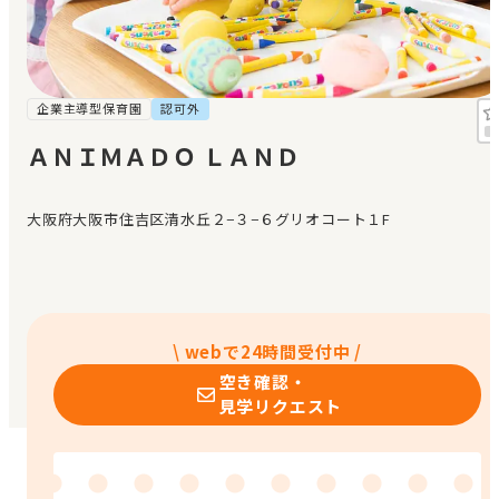
見学日記
メッセージ
企業主導型保育園
認可外
ＡＮＩＭＡＤＯ ＬＡＮＤ
おすすめの園
大阪府大阪市住吉区清水丘２−３−６グリオコート１F
エンクルの特徴と活用方法
コラム
お知らせ
\ webで24時間受付中 /
空き確認・
見学リクエスト