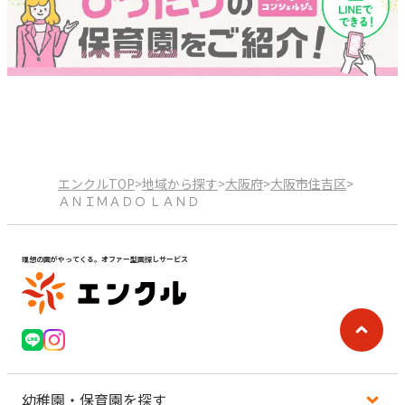
エンクルTOP
>
地域から探す
>
大阪府
>
大阪市住吉区
>
ＡＮＩＭＡＤＯ ＬＡＮＤ
理想の園がやってくる。オファー型園探しサービス
幼稚園・保育園を探す