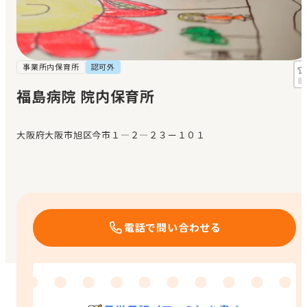
見学日記
メッセージ
事業所内保育所
認可外
福島病院 院内保育所
おすすめの園
大阪府大阪市旭区今市１—２—２３ー１０１
エンクルの特徴と活用方法
コラム
お知らせ
電話で問い合わせる