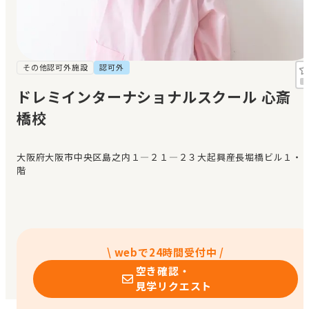
見学日記
メッセージ
その他認可外施設
認可外
ドレミインターナショナルスクール 心斎
おすすめの園
橋校
エンクルの特徴と活用方法
コラム
大阪府大阪市中央区島之内１—２１—２３大起興産長堀橋ビル１・
お知らせ
階
\ webで24時間受付中 /
空き確認・
見学リクエスト