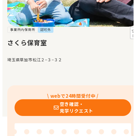
見学日記
メッセージ
事業所内保育所
認可外
さくら保育室
おすすめの園
埼玉県草加市松江２−３−３２
エンクルの特徴と活用方法
コラム
お知らせ
\ webで24時間受付中 /
空き確認・
見学リクエスト