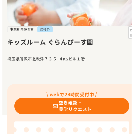
見学日記
メッセージ
事業所内保育所
認可外
キッズルーム ぐらんぴーす園
おすすめの園
埼玉県所沢市北秋津７３５−４KSビル１階
エンクルの特徴と活用方法
コラム
お知らせ
\ webで24時間受付中 /
空き確認・
見学リクエスト