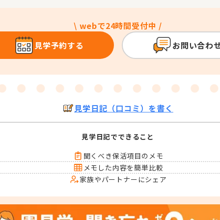
\ webで24時間受付中 /
見学予約する
お問い合わ
見学日記（口コミ）を書く
見学日記でできること
聞くべき保活項目のメモ
メモした内容を簡単比較
家族やパートナーにシェア