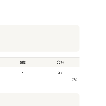
5歳
合計
-
27
（名）