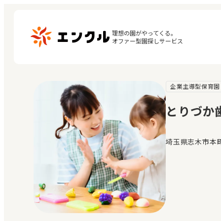
理想の園がやってくる。

オファー型園探しサービス
企業主導型保育園
マ
保育園・幼稚園を探す
閲
とりづか歯
地図から探す
お
地域から探す
埼玉県志木市本町