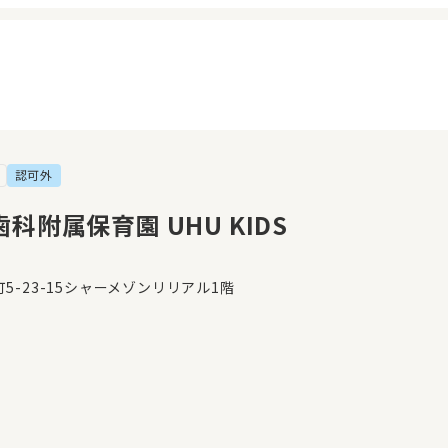
認可外
イページ
見学日記
覧履歴
メッセージ
科附属保育園 UHU KIDS
気に入り
おすすめの園
5-23-15シャーメゾンリリアル1階