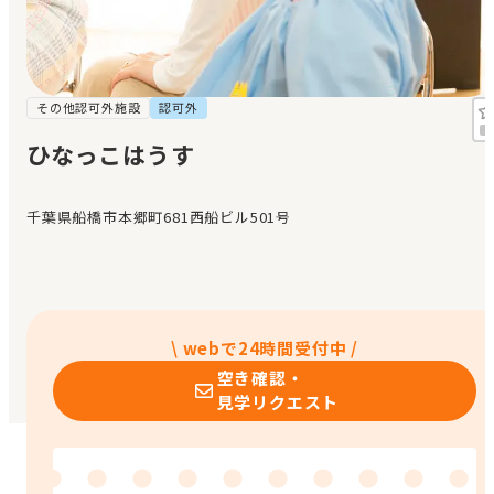
見学日記
メッセージ
その他認可外施設
認可外
ひなっこはうす
おすすめの園
千葉県船橋市本郷町681西船ビル501号
エンクルの特徴と活用方法
コラム
お知らせ
\ webで24時間受付中 /
空き確認・
見学リクエスト