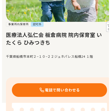
見学日記
メッセージ
事業所内保育所
認可外
医療法人弘仁会 板倉病院 院内保育室 い
おすすめの園
たくら ひみつきち
エンクルの特徴と活用方法
コラム
千葉県船橋市本町２−１０−２２ジュネパレス船橋24 １階
お知らせ
電話で問い合わせる