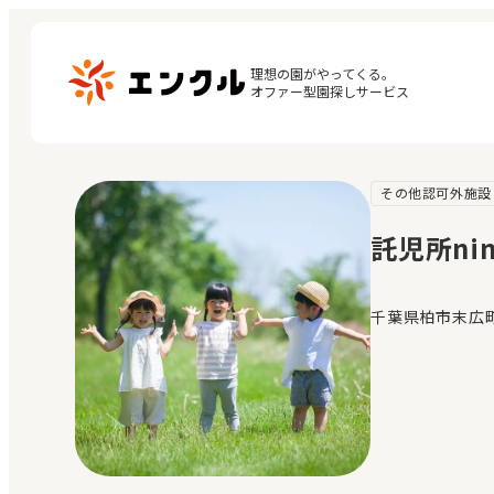
理想の園がやってくる。

オファー型園探しサービス
その他認可外施設
マ
保育園・幼稚園を探す
閲
託児所nin
地図から探す
お
地域から探す
千葉県柏市末広町