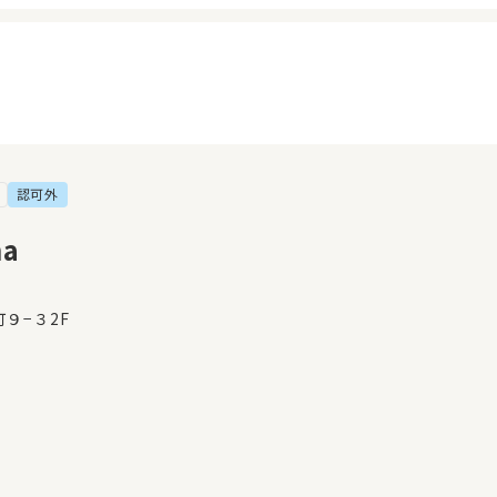
認可外
イページ
見学日記
覧履歴
メッセージ
a
気に入り
おすすめの園
９−３2F