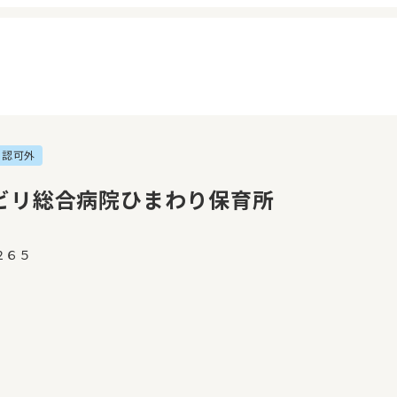
認可外
イページ
見学日記
覧履歴
メッセージ
ビリ総合病院ひまわり保育所
気に入り
おすすめの園
２６５