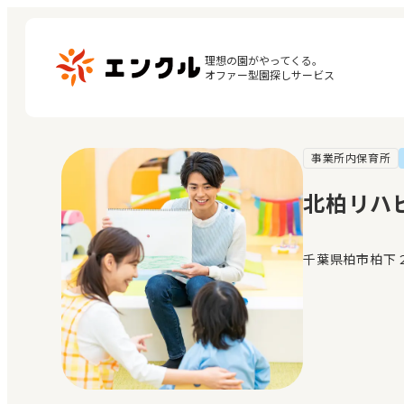
理想の園がやってくる。

オファー型園探しサービス
事業所内保育所
マ
保育園・幼稚園を探す
閲
北柏リハ
地図から探す
お
地域から探す
千葉県柏市柏下