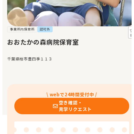
見学日記
メッセージ
事業所内保育所
認可外
おおたかの森病院保育室
おすすめの園
千葉県柏市豊四季１１３
エンクルの特徴と活用方法
コラム
お知らせ
\ webで24時間受付中 /
空き確認・
見学リクエスト