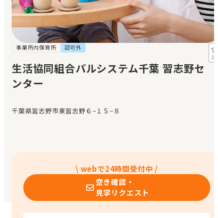
見学日記
メッセージ
事業所内保育所
認可外
生活協同組合パルシステム千葉 習志野セ
おすすめの園
ンター
エンクルの特徴と活用方法
コラム
千葉県習志野市東習志野６−１５−８
お知らせ
\ webで24時間受付中 /
空き確認・
見学リクエスト