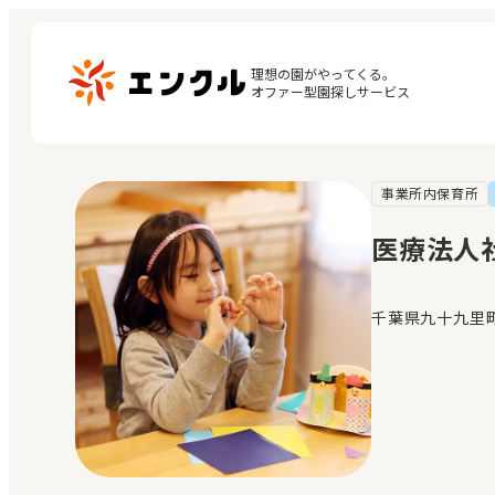
理想の園がやってくる。

オファー型園探しサービス
事業所内保育所
マ
保育園・幼稚園を探す
閲
医療法人社
地図から探す
お
地域から探す
千葉県九十九里