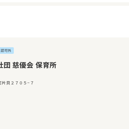
認可外
イページ
見学日記
覧履歴
メッセージ
団 慈優会 保育所
気に入り
おすすめの園
町片貝２７０５−７