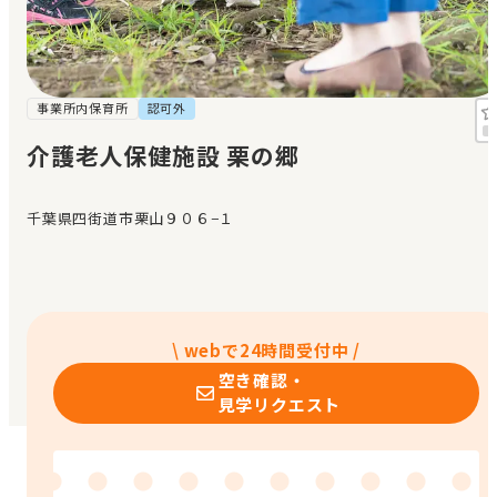
見学日記
メッセージ
事業所内保育所
認可外
介護老人保健施設 栗の郷
おすすめの園
千葉県四街道市栗山９０６−１
エンクルの特徴と活用方法
コラム
お知らせ
\ webで24時間受付中 /
空き確認・
見学リクエスト