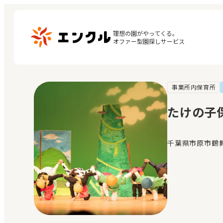
理想の園がやってくる。

オファー型園探しサービス
事業所内保育所
マ
保育園・幼稚園を探す
閲
たけの子
地図から探す
お
地域から探す
千葉県市原市鶴