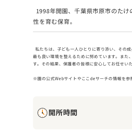
  1998年開園、千葉県市原市のたけの子保育所。広い保育室で、お子様一人ひとりの成長を丁寧にサポート。安心と可能
  私たちは、子ども一人ひとりに寄り添い、その成長を支えることを基本方針としています。家庭的な雰囲気の中で、心の成長を促す温かい場を提供し、お子様にとって
最も良い環境を整えるために努めています。また
す。その結果、保護者の皆様に安心してお任せい
開所時間