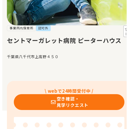
見学日記
メッセージ
事業所内保育所
認可外
セントマーガレット病院 ピーターハウス
おすすめの園
千葉県八千代市上高野４５０
エンクルの特徴と活用方法
コラム
お知らせ
\ webで24時間受付中 /
空き確認・
見学リクエスト