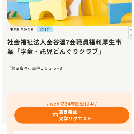
見学日記
メッセージ
事業所内保育所
認可外
社会福祉法人金谷温?会職員福利厚生事
おすすめの園
業「学童・託児どんぐりクラブ」
エンクルの特徴と活用方法
コラム
千葉県富津市金谷１９３５−３
お知らせ
\ webで24時間受付中 /
空き確認・
見学リクエスト