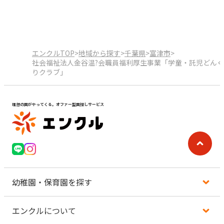
エンクルTOP
>
地域から探す
>
千葉県
>
富津市
>
社会福祉法人金谷温?会職員福利厚生事業「学童・託児どんぐ
りクラブ」
理想の園がやってくる。オファー型園探しサービス
幼稚園・保育園を探す
エンクルについて
地図から探す