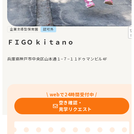
見学日記
メッセージ
企業主導型保育園
認可外
ＦＩＧＯ ｋｉｔａｎｏ
おすすめの園
兵庫県神戸市中央区山本通１−７−１１ドゥマンビル4F
エンクルの特徴と活用方法
コラム
お知らせ
\ webで24時間受付中 /
空き確認・
見学リクエスト