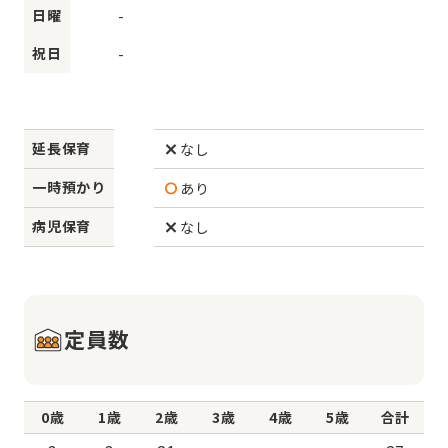
日曜
-
祝日
-
延長保育
なし
一時預かり
あり
病児保育
なし
定員数
0歳
1歳
2歳
3歳
4歳
5歳
合計