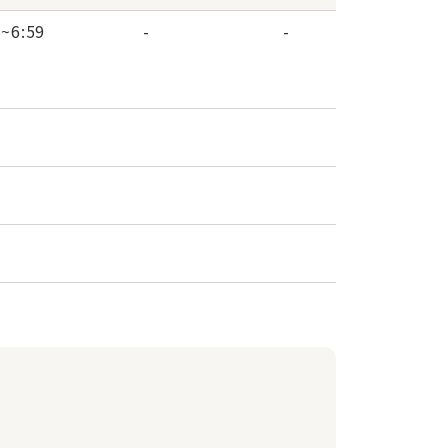
0
~
6:59
-
-