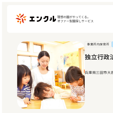
理想の園がやってくる。

オファー型園探しサービス
事業所内保育所
マ
保育園・幼稚園を探す
閲
独立行政
地図から探す
お
地域から探す
兵庫県三田市大