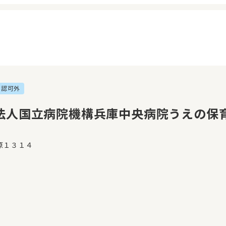
認可外
イページ
見学日記
覧履歴
メッセージ
法人国立病院機構兵庫中央病院うえの保
気に入り
おすすめの園
原１３１４