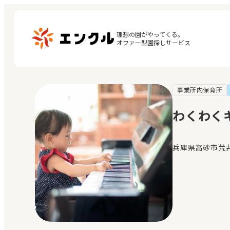
理想の園がやってくる。

オファー型園探しサービス
事業所内保育所
マ
保育園・幼稚園を探す
閲
わくわく
地図から探す
お
地域から探す
兵庫県高砂市荒