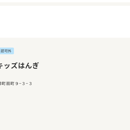
認可外
イページ
見学日記
覧履歴
メッセージ
キッズはんぎ
気に入り
おすすめの園
井町扇町９−３−３