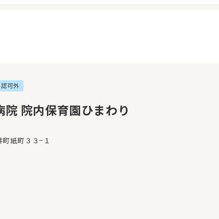
認可外
イページ
見学日記
覧履歴
メッセージ
病院 院内保育園ひまわり
気に入り
おすすめの園
井町紙町３３−１