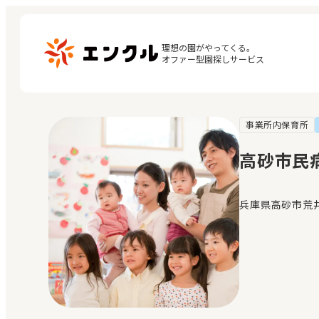
理想の園がやってくる。

オファー型園探しサービス
事業所内保育所
マ
保育園・幼稚園を探す
閲
高砂市民
地図から探す
お
地域から探す
兵庫県高砂市荒