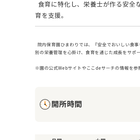
  食育に特化し、栄養士が作る安全な食事と手作りおやつで食への関心を育みます。アレルギー対応も行い、健やかな発
  院内保育園ひまわりでは、『安全でおいしい食事を通じて、子どもたちの健やかな成長を支える』という保育方針を掲げております。一人ひとりのお子様に合わせた個
別の栄養管理を心掛け、食育を通じた成長をサポ
開所時間