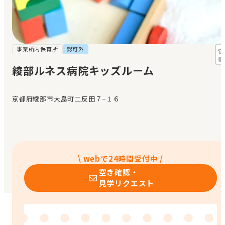
見学日記
メッセージ
事業所内保育所
認可外
綾部ルネス病院キッズルーム
おすすめの園
京都府綾部市大島町二反田７−１６
エンクルの特徴と活用方法
コラム
お知らせ
\ webで24時間受付中 /
空き確認・
見学リクエスト