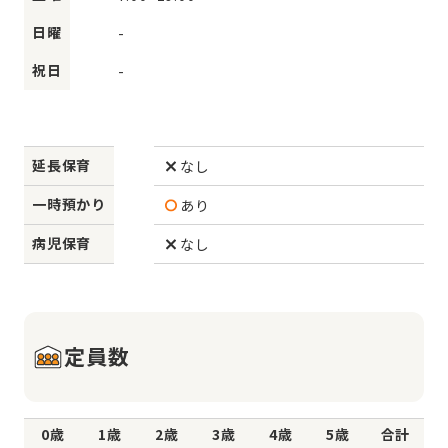
日曜
-
祝日
-
延長保育
なし
一時預かり
あり
病児保育
なし
定員数
0歳
1歳
2歳
3歳
4歳
5歳
合計