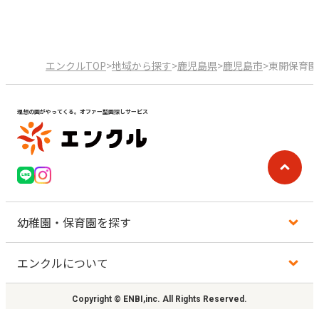
エンクルTOP
>
地域から探す
>
鹿児島県
>
鹿児島市
>
東開保育園
理想の園がやってくる。オファー型園探しサービス
幼稚園・保育園を探す
エンクルについて
地図から探す
Copyright © ENBI,inc. All Rights Reserved.
地域から探す
利用規約