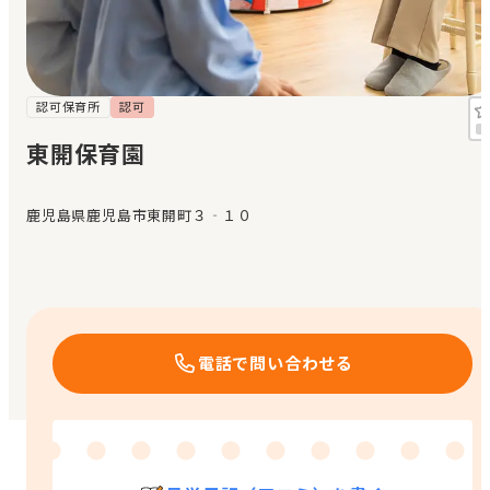
見学日記
メッセージ
認可保育所
認可
東開保育園
おすすめの園
鹿児島県鹿児島市東開町３‐１０
エンクルの特徴と活用方法
コラム
お知らせ
電話で問い合わせる