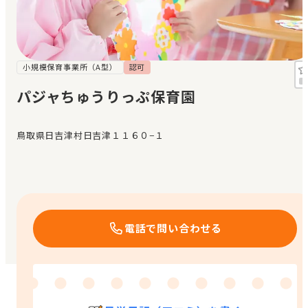
見学日記
メッセージ
小規模保育事業所（A型）
認可
パジャちゅうりっぷ保育園
おすすめの園
鳥取県日吉津村日吉津１１６０−１
エンクルの特徴と活用方法
コラム
お知らせ
電話で問い合わせる