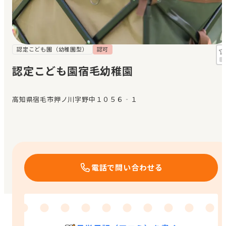
見学日記
メッセージ
認定こども園（幼稚園型）
認可
認定こども園宿毛幼稚園
おすすめの園
高知県宿毛市押ノ川字野中１０５６‐１
エンクルの特徴と活用方法
コラム
お知らせ
電話で問い合わせる