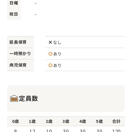
日曜
-
祝日
-
延長保育
なし
一時預かり
あり
病児保育
あり
定員数
0歳
1歳
2歳
3歳
4歳
5歳
合計
8
12
10
30
30
30
120