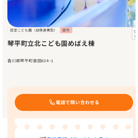
見学日記
メッセージ
認定こども園（幼保連携型）
認可
琴平町立北こども園めばえ棟
おすすめの園
香川県琴平町苗田634−1
エンクルの特徴と活用方法
コラム
お知らせ
電話で問い合わせる