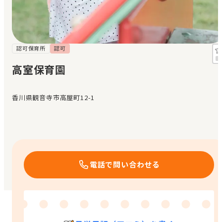
見学日記
メッセージ
認可保育所
認可
高室保育園
おすすめの園
香川県観音寺市高屋町12-1
エンクルの特徴と活用方法
コラム
お知らせ
電話で問い合わせる