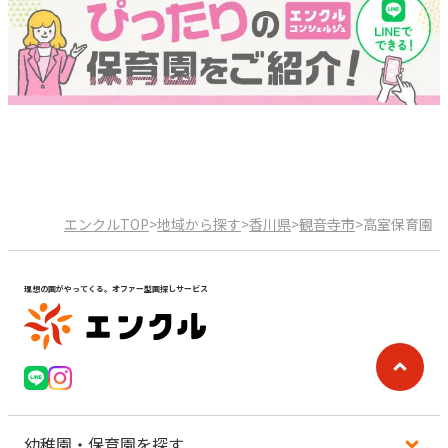
エンクルTOP
>
地域から探す
>
香川県
>
観音寺市
>
高室保育園
理想の園がやってくる。オファー型園探しサービス
幼稚園・保育園を探す