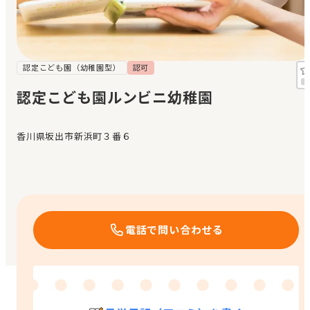
見学日記
メッセージ
認定こども園（幼稚園型）
認可
認定こども園ルンビニ幼稚園
おすすめの園
香川県坂出市新浜町３番６
エンクルの特徴と活用方法
コラム
お知らせ
電話で問い合わせる